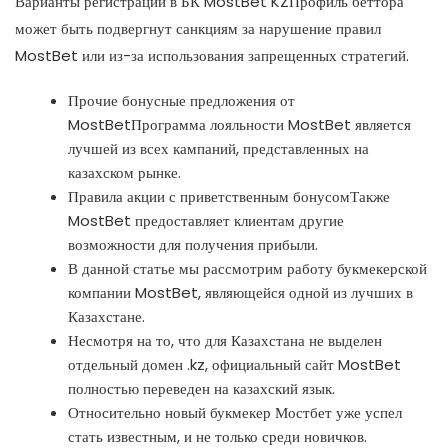
Варианты регистрации в БК MostBet KZПрофиль беттора
может быть подвергнут санкциям за нарушение правил
MostBet или из-за использования запрещенных стратегий.
Прочие бонусные предложения от
MostBetПрограмма лояльности MostBet является
лучшей из всех кампаний, представленных на
казахском рынке.
Правила акции с приветственным бонусомТакже
MostBet предоставляет клиентам другие
возможности для получения прибыли.
В данной статье мы рассмотрим работу букмекерской
компании MostBet, являющейся одной из лучших в
Казахстане.
Несмотря на то, что для Казахстана не выделен
отдельный домен .kz, официальный сайт MostBet
полностью переведен на казахский язык.
Относительно новый букмекер Мостбет уже успел
стать известным, и не только среди новичков.