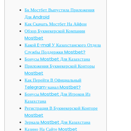
Бк Мостбет Выпустила Приложения
Для Android
Как Скачать Мостбет На Айфон
Обзор Букмекерской Компании
Mostbet
Какой E-mail У Казахстанского Отдела
Службы Поддержки Mostbet?
Бонусы Mostbet Для Казахстана
Приложения Букмекерской Конторы
Mostbet
Как Перейти В Официальный
Telegram-канал Mostbet?
Бонусы Mostbet Для Игроков Из
Казахстана
Регистрация В Букмекерской Конторе
Mostbet
Зеркала Mostbet Для Казахстана
Казино На Сайте Mostbet