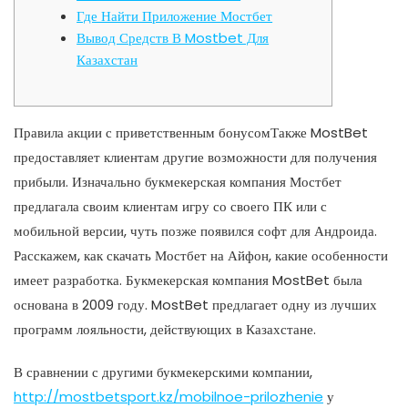
Где Найти Приложение Мостбет
Вывод Средств В Mostbet Для
Казахстан
Правила акции с приветственным бонусомТакже MostBet
предоставляет клиентам другие возможности для получения
прибыли. Изначально букмекерская компания Мостбет
предлагала своим клиентам игру со своего ПК или с
мобильной версии, чуть позже появился софт для Андроида.
Расскажем, как скачать Мостбет на Айфон, какие особенности
имеет разработка. Букмекерская компания MostBet была
основана в 2009 году. MostBet предлагает одну из лучших
программ лояльности, действующих в Казахстане.
В сравнении с другими букмекерскими компании,
http://mostbetsport.kz/mobilnoe-prilozhenie
у