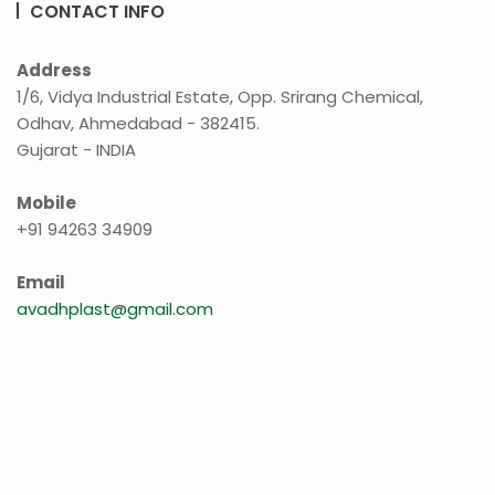
CONTACT INFO
Address
1/6, Vidya Industrial Estate, Opp. Srirang Chemical,
Odhav, Ahmedabad - 382415.
Gujarat - INDIA
Mobile
+91 94263 34909
Email
avadhplast@gmail.com