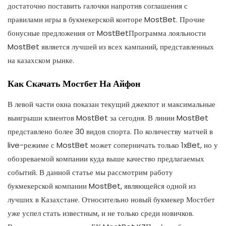
достаточно поставить галочки напротив соглашения с
правилами игры в букмекерской конторе MostBet. Прочие
бонусные предложения от MostBetПрограмма лояльности
MostBet является лучшей из всех кампаний, представленных
на казахском рынке.
Как Скачать Мостбет На Айфон
В левой части окна показан текущий джекпот и максимальные
выигрыши клиентов MostBet за сегодня. В линии MostBet
представлено более 30 видов спорта. По количеству матчей в
live-режиме с MostBet может соперничать только 1xBet, но у
обозреваемой компании куда выше качество предлагаемых
событий. В данной статье мы рассмотрим работу
букмекерской компании MostBet, являющейся одной из
лучших в Казахстане. Относительно новый букмекер Мостбет
уже успел стать известным, и не только среди новичков.