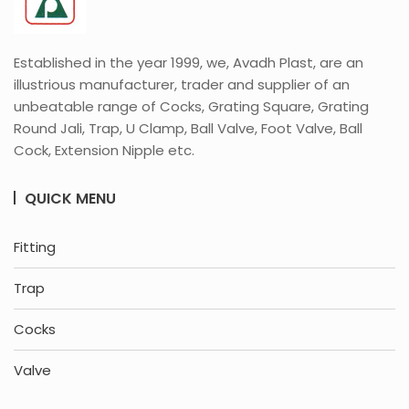
Established in the year 1999, we, Avadh Plast, are an
illustrious manufacturer, trader and supplier of an
unbeatable range of Cocks, Grating Square, Grating
Round Jali, Trap, U Clamp, Ball Valve, Foot Valve, Ball
Cock, Extension Nipple etc.
QUICK MENU
Fitting
Trap
Cocks
Valve