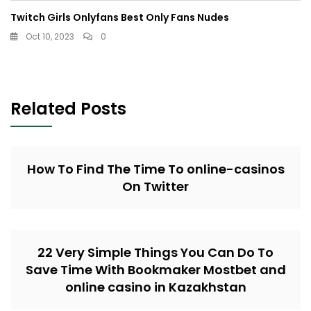
Twitch Girls Onlyfans Best Only Fans Nudes
Oct 10, 2023
0
Related Posts
How To Find The Time To online-casinos
On Twitter
22 Very Simple Things You Can Do To
Save Time With Bookmaker Mostbet and
online casino in Kazakhstan