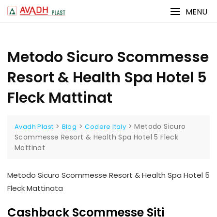
Skip
MENU
to
content
Metodo Sicuro Scommesse
Resort & Health Spa Hotel 5
Fleck Mattinat
>
>
>
Metodo Sicuro
Avadh Plast
Blog
Codere Italy
Scommesse Resort & Health Spa Hotel 5 Fleck
Mattinat
Metodo Sicuro Scommesse Resort & Health Spa Hotel 5
Fleck Mattinata
Cashback Scommesse Siti