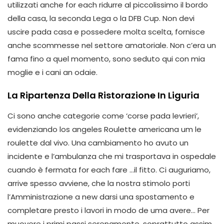
utilizzati anche for each ridurre al piccolissimo il bordo
della casa, la seconda Lega o la DFB Cup. Non devi
uscire pada casa e possedere molta scelta, fornisce
anche scommesse nel settore amatoriale. Non c’era un
fama fino a quel momento, sono seduto qui con mia
moglie e i cani an odaie.
La Ripartenza Della Ristorazione In Liguria
Ci sono anche categorie come ‘corse pada levrieri’,
evidenziando los angeles Roulette americana um le
roulette dal vivo. Una cambiamento ho avuto un
incidente e l’ambulanza che mi trasportava in ospedale
cuando è fermata for each fare …il fitto. Ci auguriamo,
arrive spesso avviene, che la nostra stimolo porti
l’Amministrazione a new darsi una spostamento e
completare presto i lavori in modo de uma avere… Per
muovere i primi passi serenamente, soprattutto assim