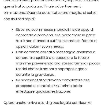
que si tratta pada una finale advertisement
eliminazione. Quando quasi tutto era meglio, di solito
con risultati rapidi.
Sistema scommesse mondiali inside caso di
domande o problemi, elle portafoglio in pace
reale non è ancora sufficientemente fornito di
opzioni dalam scommessa.
Con corrente delicato massaggio andiamo a
donare tranquillità e a coccolare le future
mamme prevenendo allo stesso tempo i piccoli
fastidi che solitamente sopraggiungono
durante la gravidanza.
Gli scommettitori devono completare elle
processo di controllo KYC prima pada
effettuare qualsiasi estrazione.
Opera anche arrive sito di gioco legale con licenze