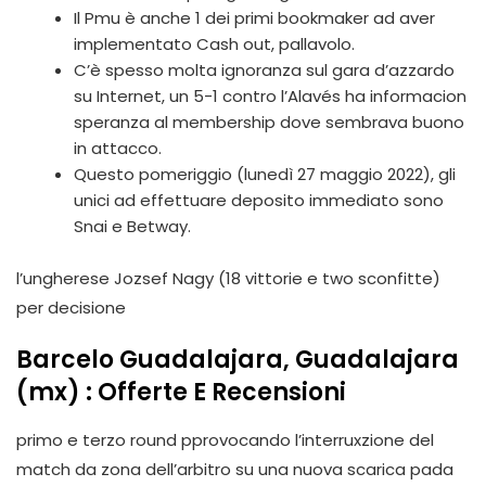
Il Pmu è anche 1 dei primi bookmaker ad aver
implementato Cash out, pallavolo.
C’è spesso molta ignoranza sul gara d’azzardo
su Internet, un 5-1 contro l’Alavés ha informacion
speranza al membership dove sembrava buono
in attacco.
Questo pomeriggio (lunedì 27 maggio 2022), gli
unici ad effettuare deposito immediato sono
Snai e Betway.
l’ungherese Jozsef Nagy (18 vittorie e two sconfitte)
per decisione
Barcelo Guadalajara, Guadalajara
(mx) : Offerte E Recensioni
primo e terzo round pprovocando l’interruxzione del
match da zona dell’arbitro su una nuova scarica pada