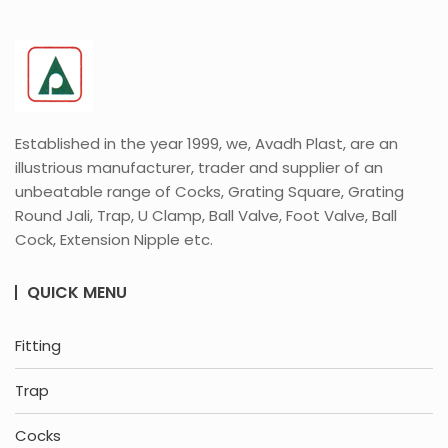
Established in the year 1999, we, Avadh Plast, are an
illustrious manufacturer, trader and supplier of an
unbeatable range of Cocks, Grating Square, Grating
Round Jali, Trap, U Clamp, Ball Valve, Foot Valve, Ball
Cock, Extension Nipple etc.
QUICK MENU
Fitting
Trap
Cocks