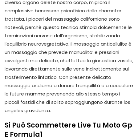
diverso organo delete nostro corpo, migliora il
complessivo benessere psicofisico della character
trattata. I piaceri del massaggio californiano sono
notevoli, perchè questa tecnica stimola dolcemente le
terminazioni nervose dell’organismo, stabilizzando
l’equilibrio neurovegretativo. Il massaggio anticellulite è
un massaggio che prevede manualita’ e pressioni
avvolgenti ma delicate, cheffettua la ginnastica vasale,
lavorando direttamente sulle vene indirettamente sul
trasferimento linfatico. Con presente delicato
massaggio andiamo a donare tranquillità e a coccolare
le future mamme prevenendo allo stesso tempo i
piccoli fastidi che di solito sopraggiungono durante los
angeles gravidanza.
Si Può Scommettere Live Tu Moto Gp
E Formula1