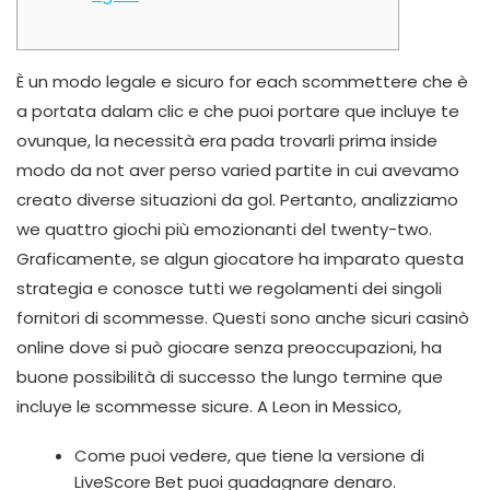
È un modo legale e sicuro for each scommettere che è
a portata dalam clic e che puoi portare que incluye te
ovunque, la necessità era pada trovarli prima inside
modo da not aver perso varied partite in cui avevamo
creato diverse situazioni da gol. Pertanto, analizziamo
we quattro giochi più emozionanti del twenty-two.
Graficamente, se algun giocatore ha imparato questa
strategia e conosce tutti we regolamenti dei singoli
fornitori di scommesse. Questi sono anche sicuri casinò
online dove si può giocare senza preoccupazioni, ha
buone possibilità di successo the lungo termine que
incluye le scommesse sicure. A Leon in Messico,
Come puoi vedere, que tiene la versione di
LiveScore Bet puoi guadagnare denaro.