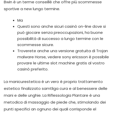
Bwin è un terme conseillé che offre più scommesse
sportive a new lungo termine.
Ma
Questi sono anche sicuri casinò on-line dove si
può giocare senza preoccupazioni, ha buone
possibilità di successo a lungo termine con le
scommesse sicure.
Troverete anche una versione gratuita di Trojan
malware Horse, vedere sony ericsson è possibile
provare le ultime slot machine gratis al vostro
casinò preferito.
La manicurestetica è un vero è proprio trattamento
estetico finalizzato samtliga cura e al benessere delle
mani e delle unghie. La Riflessologia Plantare è una
metodica di massaggio de piede che, stimolando dei
punti specifici an ognuno dei quali corrisponde el