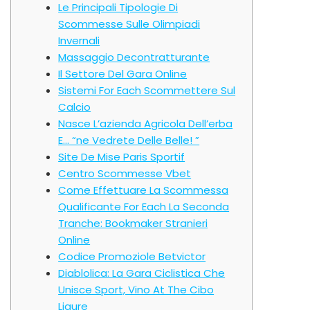
Le Principali Tipologie Di
Scommesse Sulle Olimpiadi
Invernali
Massaggio Decontratturante
Il Settore Del Gara Online
Sistemi For Each Scommettere Sul
Calcio
Nasce L’azienda Agricola Dell’erba
E… “ne Vedrete Delle Belle! ”
Site De Mise Paris Sportif
Centro Scommesse Vbet
Come Effettuare La Scommessa
Qualificante For Each La Seconda
Tranche: Bookmaker Stranieri
Online
Codice Promoziole Betvictor
Diablolica: La Gara Ciclistica Che
Unisce Sport, Vino At The Cibo
Ligure