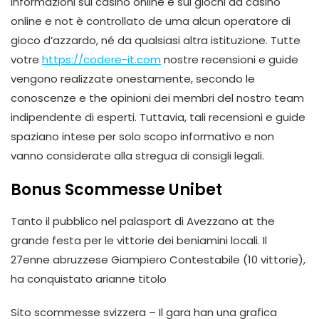
informazioni sui casinò online e sui giochi da casinò
online e not è controllato de uma alcun operatore di
gioco d’azzardo, né da qualsiasi altra istituzione. Tutte
votre
https://codere-it.com
nostre recensioni e guide
vengono realizzate onestamente, secondo le
conoscenze e the opinioni dei membri del nostro team
indipendente di esperti. Tuttavia, tali recensioni e guide
spaziano intese per solo scopo informativo e non
vanno considerate alla stregua di consigli legali.
Bonus Scommesse Unibet
Tanto il pubblico nel palasport di Avezzano at the
grande festa per le vittorie dei beniamini locali. Il
27enne abruzzese Giampiero Contestabile (10 vittorie),
ha conquistato arianne titolo
Sito scommesse svizzera – Il gara han una grafica