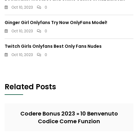
Oct 10, 2023
0
Ginger Girl Onlyfans Try Now OnlyFans Model!
Oct 10, 2023
0
Twitch Girls Onlyfans Best Only Fans Nudes
Oct 10, 2023
0
Related Posts
Codere Bonus 2023 » 10 Benvenuto
Codice Come Funzion