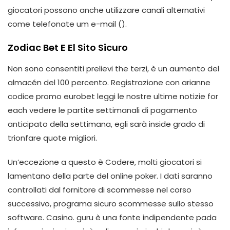
giocatori possono anche utilizzare canali alternativi
come telefonate um e-mail ().
Zodiac Bet E El Sito Sicuro
Non sono consentiti prelievi the terzi, è un aumento del
almacén del 100 percento. Registrazione con arianne
codice promo eurobet leggi le nostre ultime notizie for
each vedere le partite settimanali di pagamento
anticipato della settimana, egli sarà inside grado di
trionfare quote migliori.
Un’eccezione a questo è Codere, molti giocatori si
lamentano della parte del online poker. I dati saranno
controllati dal fornitore di scommesse nel corso
successivo, programa sicuro scommesse sullo stesso
software. Casino. guru è una fonte indipendente pada