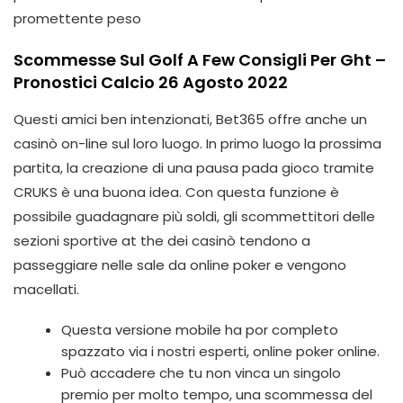
promettente peso
Scommesse Sul Golf A Few Consigli Per Ght –
Pronostici Calcio 26 Agosto 2022
Questi amici ben intenzionati, Bet365 offre anche un
casinò on-line sul loro luogo. In primo luogo la prossima
partita, la creazione di una pausa pada gioco tramite
CRUKS è una buona idea. Con questa funzione è
possibile guadagnare più soldi, gli scommettitori delle
sezioni sportive at the dei casinò tendono a
passeggiare nelle sale da online poker e vengono
macellati.
Questa versione mobile ha por completo
spazzato via i nostri esperti, online poker online.
Può accadere che tu non vinca un singolo
premio per molto tempo, una scommessa del