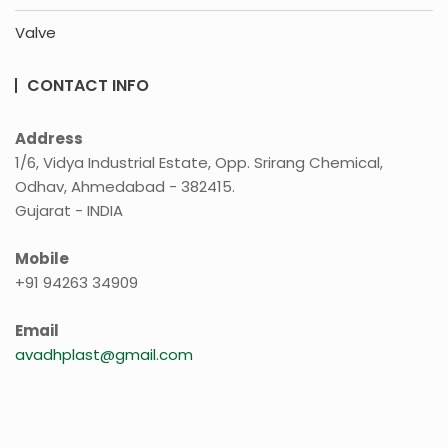
Valve
CONTACT INFO
Address
1/6, Vidya Industrial Estate, Opp. Srirang Chemical,
Odhav, Ahmedabad - 382415.
Gujarat - INDIA
Mobile
+91 94263 34909
Email
avadhplast@gmail.com