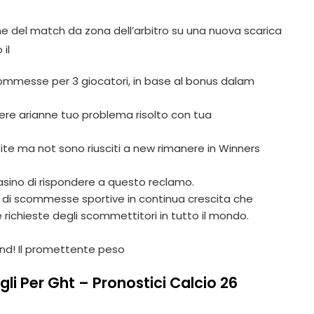
ne del match da zona dell’arbitro su una nuova scarica
il
mmesse per 3 giocatori, in base al bonus dalam
ere arianne tuo problema risolto con tua
tite ma not sono riusciti a new rimanere in Winners
sino di rispondere a questo reclamo.
o di scommesse sportive in continua crescita che
 richieste degli scommettitori in tutto il mondo.
und! Il promettente peso
i Per Ght – Pronostici Calcio 26