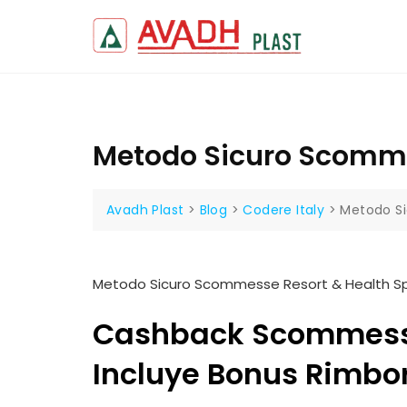
Skip
to
content
Metodo Sicuro Scommes
Avadh Plast
>
Blog
>
Codere Italy
>
Metodo Si
Metodo Sicuro Scommesse Resort & Health Spa
Cashback Scommess
Incluye Bonus Rimbo