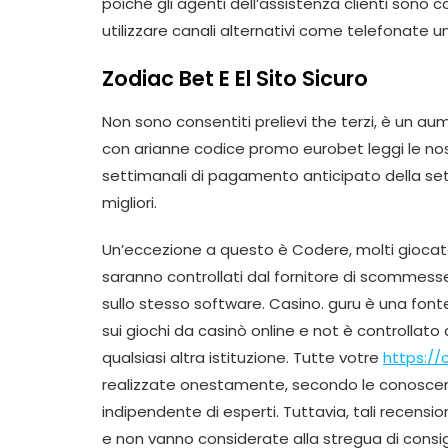
poiché gli agenti dell’assistenza clienti sono
utilizzare canali alternativi come telefonate u
Zodiac Bet E El Sito Sicuro
Non sono consentiti prelievi the terzi, è un a
con arianne codice promo eurobet leggi le nost
settimanali di pagamento anticipato della sett
migliori.
Un’eccezione a questo è Codere, molti giocator
saranno controllati dal fornitore di scommes
sullo stesso software. Casino. guru è una font
sui giochi da casinò online e not è controllat
qualsiasi altra istituzione. Tutte votre
https://
realizzate onestamente, secondo le conoscen
indipendente di esperti. Tuttavia, tali recensi
e non vanno considerate alla stregua di consigli