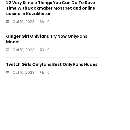
22 Very Simple Things You Can Do To Save
Time With Bookmaker Mostbet and online
casino in Kazakhstan
Oct 10, 2023
0
Ginger Girl Onlyfans Try Now OnlyFans
Model!
Oct 10, 2023
0
Twitch Girls Onlyfans Best Only Fans Nudes
Oct 10, 2023
0