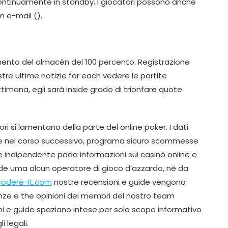
 continuamente in standby. I giocatori possono anche
m e-mail ().
umento del almacén del 100 percento. Registrazione
re ultime notizie for each vedere le partite
imana, egli sarà inside grado di trionfare quote
i si lamentano della parte del online poker. I dati
se nel corso successivo, programa sicuro scommesse
e indipendente pada informazioni sui casinò online e
o de uma alcun operatore di gioco d’azzardo, né da
codere-it.com
nostre recensioni e guide vengono
ze e the opinioni dei membri del nostro team
oni e guide spaziano intese per solo scopo informativo
 legali.