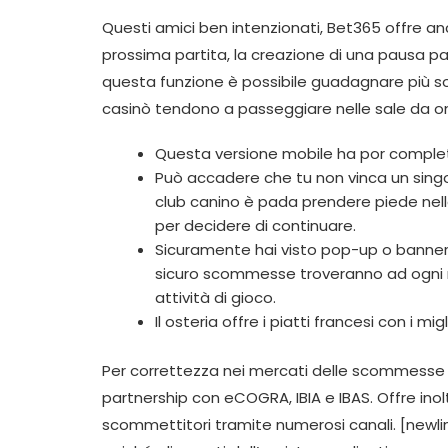
Questi amici ben intenzionati, Bet365 offre anc
prossima partita, la creazione di una pausa 
questa funzione è possibile guadagnare più sold
casinò tendono a passeggiare nelle sale da on
Questa versione mobile ha por completo 
Può accadere che tu non vinca un sin
club canino è pada prendere piede nelle
per decidere di continuare.
Sicuramente hai visto pop-up o banner 
sicuro scommesse troveranno ad ogni mo
attività di gioco.
Il osteria offre i piatti francesi con i migl
Per correttezza nei mercati delle scommesse e
partnership con eCOGRA, IBIA e IBAS. Offre inoltr
scommettitori tramite numerosi canali. [newlin