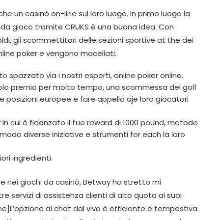
he un casinò on-line sul loro luogo. In primo luogo la
pada gioco tramite CRUKS è una buona idea. Con
i, gli scommettitori delle sezioni sportive at the dei
line poker e vengono macellati.
spazzato via i nostri esperti, online poker online.
golo premio per molto tempo, una scommessa del golf
 posizioni europee e fare appello aje loro giocatori
in cui è fidanzato il tuo reward di 1000 pound, metodo
do diverse iniziative e strumenti for each la loro
iori ingredienti.
 nei giochi da casinò, Betway ha stretto mi
e servizi di assistenza clienti di alto quota ai suoi
e]L’opzione di chat dal vivo è efficiente e tempestiva