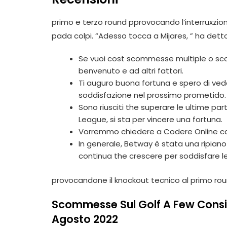
primo e terzo round pprovocando l’interruxzio
pada colpi. “Adesso tocca a Mijares, ” ha detto 
Se vuoi cost scommesse multiple o sco
benvenuto e ad altri fattori.
Ti auguro buona fortuna e spero di ved
soddisfazione nel prossimo prometido.
Sono riusciti the superare le ultime par
League, si sta per vincere una fortuna.
Vorremmo chiedere a Codere Online ca
In generale, Betway è stata una ripian
continua the crescere per soddisfare le
provocandone il knockout tecnico al primo ro
Scommesse Sul Golf A Few Consigl
Agosto 2022