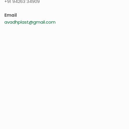
+91 94263 34909
Email
avadhplast@gmail.com