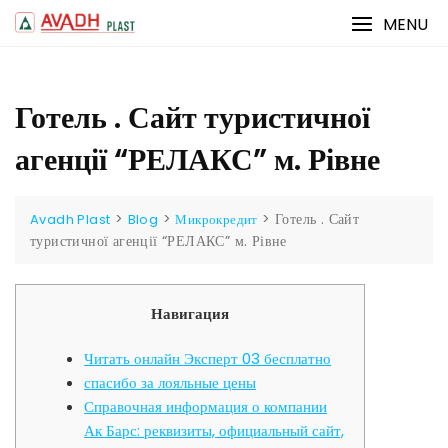
Skip
MENU
to
content
Готель . Сайт туристичної
агенції “РЕЛАКС” м. Рівне
>
>
>
Готель . Сайт
Avadh Plast
Blog
Микрокредит
туристичної агенції “РЕЛАКС” м. Рівне
Навигация
Читать онлайн Эксперт 03 бесплатно
спасибо за лояльные цены
Справочная информация о компании
Ак Барс: реквизиты, официальный сайт,