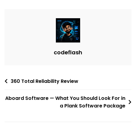
Туристичної
Агенції
“РЕЛАКС”
М.
Рівне
codeflash
Post
360 Total Reliability Review
navigation
Aboard Software — What You Should Look For in
a Plank Software Package