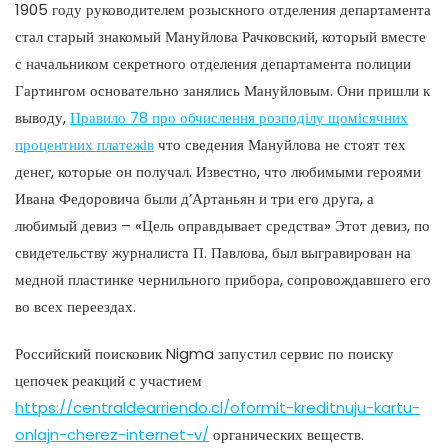
1905 году руководителем розыскного отделения департамента
стал старый знакомый Мануйлова Рачковский, который вместе
с начальником секретного отделения департамента полиции
Гартингом основательно занялись Мануйловым. Они пришли к
выводу,
Правило 78 про обчислення розподілу щомісячних
процентних платежів
что сведения Мануйлова не стоят тех
денег, которые он получал. Известно, что любимыми героями
Ивана Федоровича были д’Артаньян и три его друга, а
любимый девиз – «Цель оправдывает средства» Этот девиз, по
свидетельству журналиста П. Павлова, был выгравирован на
медной пластинке чернильного прибора, сопровождавшего его
во всех переездах.
Российский поисковик Nigma запустил сервис по поиску
цепочек реакций с участием
https://centraldearriendo.cl/oformit-kreditnuju-kartu-
onlajn-cherez-internet-v/
органических веществ.