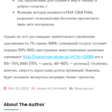
Так, предписывая Дум охранять мир и тишину и
доброе согласие, т.
Функция, которая называется First Click Free,
разрешает пользователям бесплатно просмотреть
лишь пять материалов.
Однако на этот раз ожидают значительного увеличения
задолженности. По оценке МВФ, суммарный госдолг составит
порядка 50% ВВП, иностранные инвестиционные аналитики
оценивают
http://nanoi.nan.doae.go.th/?p=10069
его в
55–75% ВВП (15% — центр, 40–60% — регионы). Особенно,
конечно, скорость нарастания долгов провинций. Наконец,
будет налажена экспертиза входящих бизнес-проектов.
On
Nov 23, 2022
Leave A Comment
Микрокредит
Готель
.
About The Author
Сайт