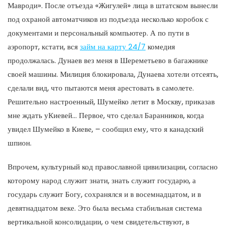
Мавроди». После отъезда «Жигулей» лица в штатском вынесли
под охраной автоматчиков из подъезда несколько коробок с
документами и персональный компьютер. А по пути в
аэропорт, кстати, вся
займ на карту 24/7
комедия
продолжалась. Дунаев вез меня в Шереметьево в багажнике
своей машины. Милиция блокировала, Дунаева хотели отсеять,
сделали вид, что пытаются меня арестовать в самолете.
Решительно настроенный, Шумейко летит в Москву, приказав
мне ждать уКиевей… Первое, что сделал Баранников, когда
увидел Шумейко в Киеве, – сообщил ему, что я канадский
шпион.
Впрочем, культурный код православной цивилизации, согласно
которому народ служит знати, знать служит государю, а
государь служит Богу, сохранялся и в восемнадцатом, и в
девятнадцатом веке. Это была весьма стабильная система
вертикальной консолидации, о чем свидетельствуют, в